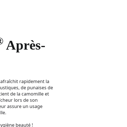
®
Après-
afraîchit rapidement la
ustiques, de punaises de
ntient de la camomille et
îcheur lors de son
teur assure un usage
le.
hygiène beauté !