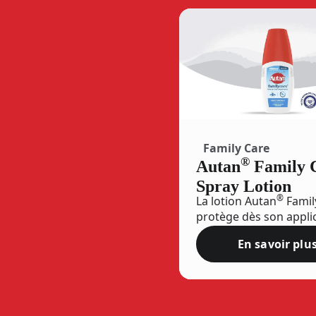
Family Care
®
Autan
Family 
Spray Lotion
®
La lotion Autan
Famil
protège dès son appli
contre les moustiques,
En savoir plu
4 heures, tout en pren
Autan®
de votre peau. Sa for
contient un agent hyd
pour la peau.