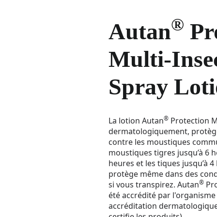
®
Autan
Pro
Multi-Inse
Spray Lot
®
La lotion Autan
Protection Mu
dermatologiquement, protège
contre les moustiques commun
moustiques tigres jusqu’à 6 h
heures et les tiques jusqu’à 4
protège même dans des cond
®
si vous transpirez. Autan
Pro
été accrédité par l'organisme
accréditation dermatologiqu
certifie les produits).